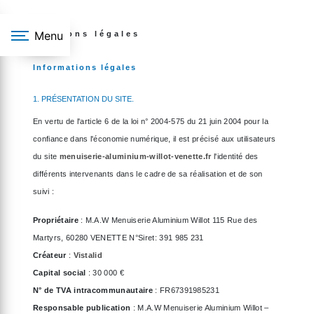
Panneau de gestion des cookies
Menu
Mentions légales
Informations légales
1. PRÉSENTATION DU SITE.
En vertu de l'article 6 de la loi n° 2004-575 du 21 juin 2004 pour la
confiance dans l'économie numérique, il est précisé aux utilisateurs
du site
menuiserie-aluminium-willot-venette.fr
l'identité des
différents intervenants dans le cadre de sa réalisation et de son
suivi :
Propriétaire
: M.A.W Menuiserie Aluminium Willot 115 Rue des
Martyrs, 60280 VENETTE N°Siret: 391 985 231
Créateur
:
Vistalid
Capital social
: 30 000 €
N° de TVA intracommunautaire
: FR67391985231
Responsable publication
: M.A.W Menuiserie Aluminium Willot –