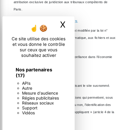
attribution exclusive de juridiction aux tribunaux compétents de
Paris.
X
Masquer le ban
10. LES PRINCIPALES LOIS CONCERNÉES.
Loi n° 78-17 du 6 janvier 1978, notamment modifiée par la loi n°
Ce site utilise des cookies
2004-801 du 6 août 2004 relative à l'informatique, aux fichiers et aux
et vous donne le contrôle
libertés.
sur ceux que vous
souhaitez activer
Loi n° 2004-575 du 21 juin 2004 pour la confiance dans l'économie
numérique.
Nos partenaires
(17)
11. LEXIQUE.
APIs
Utilisateur : Internaute se connectant, utilisant le site susnommé.
Autre
Mesure d'audience
Régies publicitaires
Informations personnelles : « les informations qui permettent, sous
Réseaux sociaux
quelque forme que ce soit, directement ou non, l'identification des
Support
personnes physiques auxquelles elles s'appliquent » (article 4 de la
Vidéos
loi n° 78-17 du 6 janvier 1978).