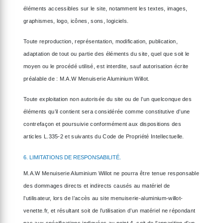
éléments accessibles sur le site, notamment les textes, images,
graphismes, logo, icônes, sons, logiciels.
Toute reproduction, représentation, modification, publication,
adaptation de tout ou partie des éléments du site, quel que soit le
moyen ou le procédé utilisé, est interdite, sauf autorisation écrite
préalable de : M.A.W Menuiserie Aluminium Willot.
Toute exploitation non autorisée du site ou de l’un quelconque des
éléments qu’il contient sera considérée comme constitutive d’une
contrefaçon et poursuivie conformément aux dispositions des
articles L.335-2 et suivants du Code de Propriété Intellectuelle.
6. LIMITATIONS DE RESPONSABILITÉ.
M.A.W Menuiserie Aluminium Willot ne pourra être tenue responsable
des dommages directs et indirects causés au matériel de
l’utilisateur, lors de l’accès au site menuiserie-aluminium-willot-
venette.fr, et résultant soit de l’utilisation d’un matériel ne répondant
pas aux spécifications indiquées au point 4, soit de l’apparition d’un