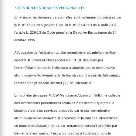
7. GESTION DES DONNÉES PERSONNELLES.
En France, les données personnelles sont notamment protégées par
la loi n° 78-87 du 6 janvier 1978, la loi n° 2004-801 du 6 août 2004,
l'article L. 226-13 du Code pénal et la Directive Européenne du 24
octobre 1995.
A l'occasion de l'utilisation du site
menuiserie-aluminium-willot-
venette.fr
, peuvent êtres recueillies : l'URL des liens par
l'intermédiaire desquels l'utilisateur a accédé au site
menuiserie-
aluminium-willot-venette.fr
, le fournisseur d'accès de l'utilisateur,
l'adresse de protocole Internet (IP) de l'utilisateur.
En tout état de cause M.A.W Menuiserie Aluminium Willot ne collecte
des informations personnelles relatives à l'utilisateur que pour le
besoin de certains services proposés par le site
menuiserie-
aluminium-willot-venette.fr
. L'utilisateur fournit ces informations
en toute connaissance de cause, notamment lorsqu'il procède par
lui-même à leur saisie. Il est alors précisé à l'utilisateur du site