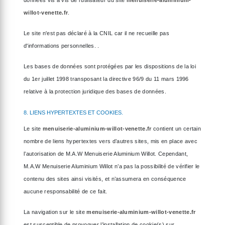
données vis à vis de l'utilisateur du site
menuiserie-aluminium-
willot-venette.fr
.
Le site n'est pas déclaré à la CNIL car il ne recueille pas
d'informations personnelles. .
Les bases de données sont protégées par les dispositions de la loi
du 1er juillet 1998 transposant la directive 96/9 du 11 mars 1996
relative à la protection juridique des bases de données.
8. LIENS HYPERTEXTES ET COOKIES.
Le site
menuiserie-aluminium-willot-venette.fr
contient un certain
nombre de liens hypertextes vers d’autres sites, mis en place avec
l’autorisation de M.A.W Menuiserie Aluminium Willot. Cependant,
M.A.W Menuiserie Aluminium Willot n’a pas la possibilité de vérifier le
contenu des sites ainsi visités, et n’assumera en conséquence
aucune responsabilité de ce fait.
La navigation sur le site
menuiserie-aluminium-willot-venette.fr
est susceptible de provoquer l’installation de cookie(s) sur