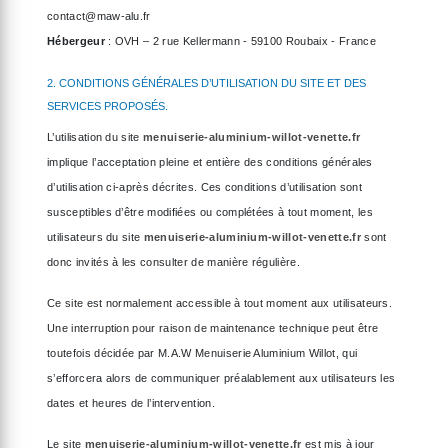
contact@maw-alu.fr
Hébergeur
: OVH – 2 rue Kellermann - 59100 Roubaix - France
2. CONDITIONS GÉNÉRALES D’UTILISATION DU SITE ET DES
SERVICES PROPOSÉS.
L’utilisation du site
menuiserie-aluminium-willot-venette.fr
implique l’acceptation pleine et entière des conditions générales
d’utilisation ci-après décrites. Ces conditions d’utilisation sont
susceptibles d’être modifiées ou complétées à tout moment, les
utilisateurs du site
menuiserie-aluminium-willot-venette.fr
sont
donc invités à les consulter de manière régulière.
Ce site est normalement accessible à tout moment aux utilisateurs.
Une interruption pour raison de maintenance technique peut être
toutefois décidée par M.A.W Menuiserie Aluminium Willot, qui
s’efforcera alors de communiquer préalablement aux utilisateurs les
dates et heures de l’intervention.
Le site
menuiserie-aluminium-willot-venette.fr
est mis à jour